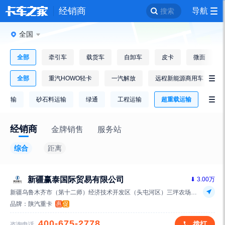
经销商
导航
搜索
全国
全部
牵引车
载货车
自卸车
皮卡
微面
全部
重汽HOWO轻卡
一汽解放
远程新能源商用车

链运输
砂石料运输
绿通
工程运输
超重载运输

经销商
金牌销售
服务站
综合
距离
新疆赢泰国际贸易有限公司
⬇ 3.00万
新疆乌鲁木齐市（第十二师）经济技术开发区（头屯河区）三坪农场头屯河公路2345号汽车商务中心1号楼056室中国（新疆）自由贸易试验区
品牌：
陕汽重卡
惠
促
400-675-2778
拨打
咨询电话