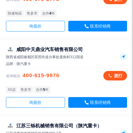
快速响应
售多市
合作
4
年
询底价
联系经销商
咸阳中天鼎业汽车销售有限公司
陕西省咸阳秦都区双照街道办事处庞南村312国道
品牌：
陕汽重卡
400-615-9976
拨打
咨询电话
4S店
售多市
合作
5
年
询底价
联系经销商
江苏三铄机械销售有限公司（陕汽重卡）