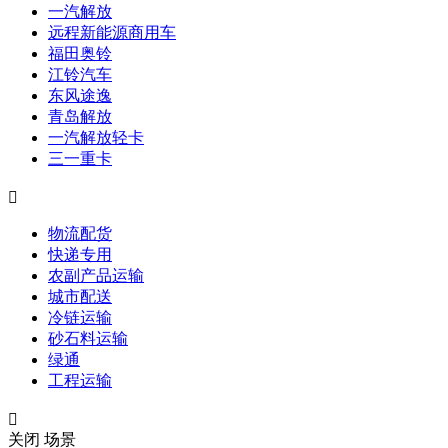
一汽解放
远程新能源商用车
福田奥铃
江铃汽车
东风途逸
青岛解放
一汽解放轻卡
三一重卡

物流配货
快递专用
农副产品运输
城市配送
冷链运输
砂石料运输
绿通
工程运输

关闭
场景