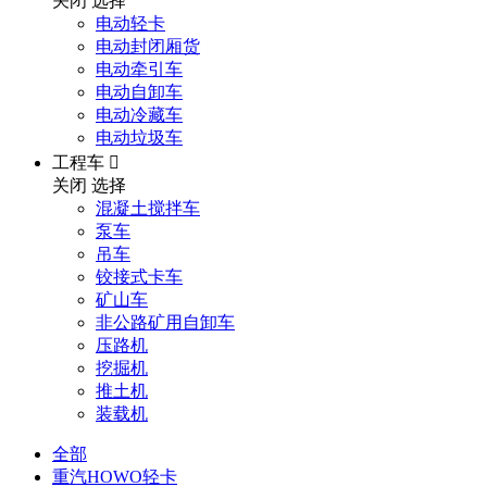
关闭
选择
电动轻卡
电动封闭厢货
电动牵引车
电动自卸车
电动冷藏车
电动垃圾车
工程车

关闭
选择
混凝土搅拌车
泵车
吊车
铰接式卡车
矿山车
非公路矿用自卸车
压路机
挖掘机
推土机
装载机
全部
重汽HOWO轻卡