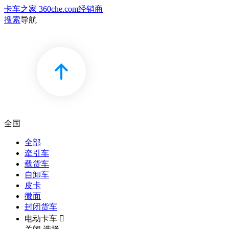
卡车之家 360che.com
经销商
搜索
导航
全国
全部
牵引车
载货车
自卸车
皮卡
微面
封闭货车
电动卡车
