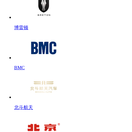
博雷顿
BMC
北斗航天