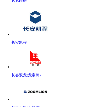
长安跨越
长安凯程
长春双龙(龙帝牌)