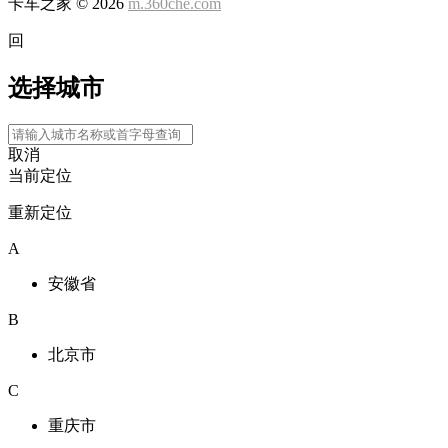
卡车之家 ©
2026
m.360che.com
回
选择城市
取消
当前定位
重新定位
A
安徽省
B
北京市
C
重庆市