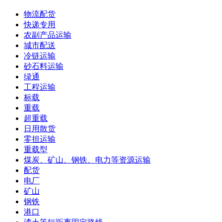
物流配货
快递专用
农副产品运输
城市配送
冷链运输
砂石料运输
绿通
工程运输
标载
重载
超重载
日用散货
零担运输
重载型
煤炭、矿山、钢铁、电力等资源运输
配货
电厂
矿山
钢铁
港口