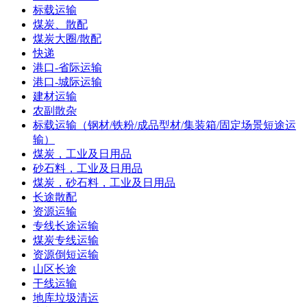
标载运输
煤炭、散配
煤炭大圈/散配
快递
港口-省际运输
港口-城际运输
建材运输
农副散杂
标载运输（钢材/铁粉/成品型材/集装箱/固定场景短途运
输）
煤炭，工业及日用品
砂石料，工业及日用品
煤炭，砂石料，工业及日用品
长途散配
资源运输
专线长途运输
煤炭专线运输
资源倒短运输
山区长途
干线运输
地库垃圾清运