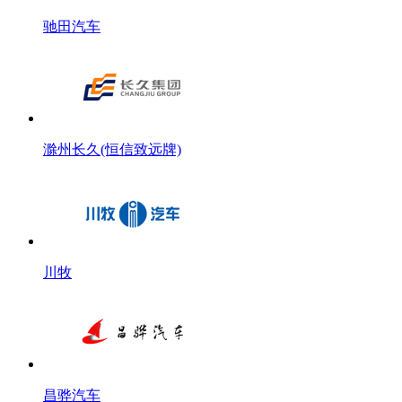
驰田汽车
滁州长久(恒信致远牌)
川牧
昌骅汽车