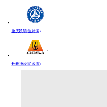
重庆凯瑞(重特牌)
长春神骏(尚骏牌)