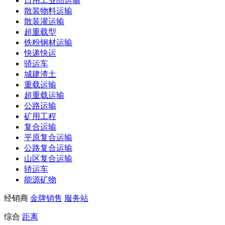
日用工业品运输
散装物料运输
散装灌运输
超重载型
铁粉钢材运输
快递快运
骄运车
城建渣土
重载运输
超重载运输
公路运输
矿用工程
复合运输
平原复合运输
公路复合运输
山区复合运输
轿运车
能源矿物
经销商
金牌销售
服务站
综合
距离