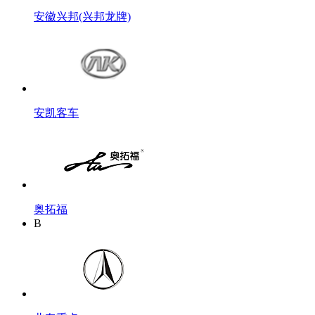
安徽兴邦(兴邦龙牌)
安凯客车
奥拓福
B