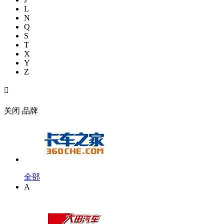
L
N
Q
S
T
X
Y
Z

关闭
品牌
全部
A