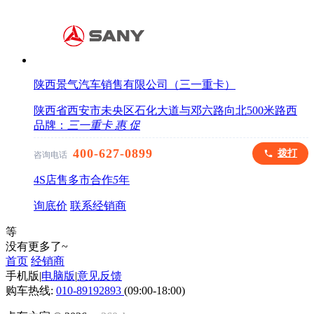
陕西景气汽车销售有限公司（三一重卡）
陕西省西安市未央区石化大道与邓六路向北500米路西
品牌：
三一重卡
惠
促
400-627-0899
拨打
咨询电话
4S店
售多市
合作
5
年
询底价
联系经销商
等
没有更多了~
首页
经销商
手机版
|
电脑版
|
意见反馈
购车热线:
010-89192893
(09:00-18:00)