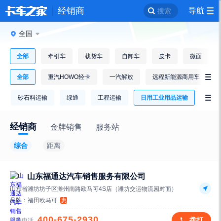
经销商
导航
搜索
全国
全部
牵引车
载货车
自卸车
皮卡
微面
全部
重汽HOWO轻卡
一汽解放
远程新能源商用车

砂石料运输
绿通
工程运输
日用工业用品运输

经销商
金牌销售
服务站
综合
距离
山东福通达汽车销售服务有限公司
山东省潍坊坊子区潍州南路欧马可4S店（潍坊交运物流园对面）
品牌：
福田欧马可
惠
400-675-2930
拨打
咨询电话