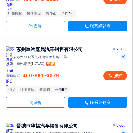
厂商授权
快速响应
售多市
合作
7
年
询底价
联系经销商
苏州重汽嘉晟汽车销售有限公司
⬇ 2.30万
江苏省苏州相城区黄桥街道永方路22号
品牌：
重汽豪沃(HOWO)
惠
促
400-891-0679
拨打
咨询电话
4S店
快速响应
售本市
合作
6
年
询底价
联系经销商
晋城市华福汽车销售有限公司
⬇ 5.00万