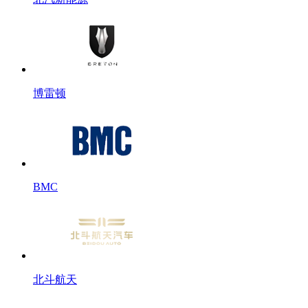
博雷顿
BMC
北斗航天