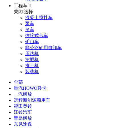
工程车

关闭
选择
混凝土搅拌车
泵车
吊车
铰接式卡车
矿山车
非公路矿用自卸车
压路机
挖掘机
推土机
装载机
全部
重汽HOWO轻卡
一汽解放
远程新能源商用车
福田奥铃
江铃汽车
青岛解放
东风途逸