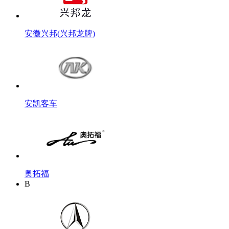
安徽兴邦(兴邦龙牌)
安凯客车
奥拓福
B