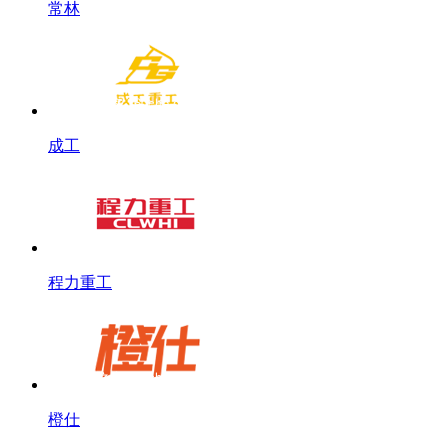
常林
成工
程力重工
橙仕