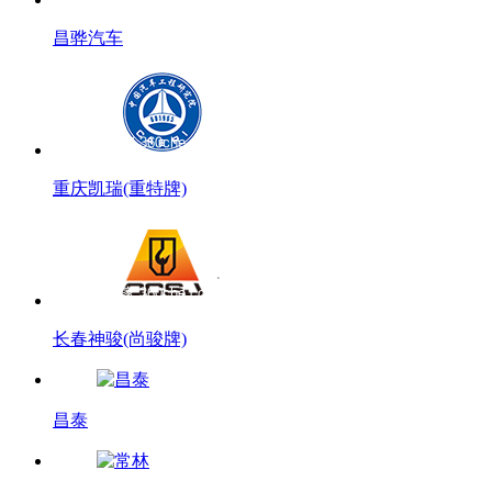
昌骅汽车
重庆凯瑞(重特牌)
长春神骏(尚骏牌)
昌泰