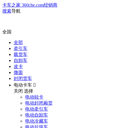
卡车之家 360che.com
经销商
搜索
导航
全国
全部
牵引车
载货车
自卸车
皮卡
微面
封闭货车
电动卡车

关闭
选择
电动轻卡
电动封闭厢货
电动牵引车
电动自卸车
电动冷藏车
电动垃圾车