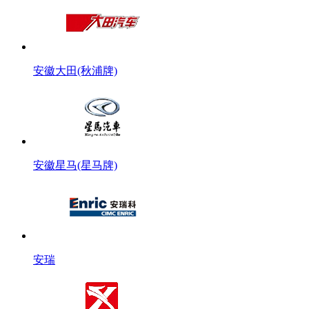
安徽大田(秋浦牌)
安徽星马(星马牌)
安瑞