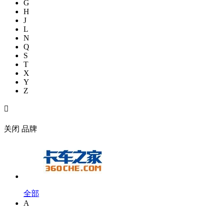
G
H
J
L
N
Q
S
T
X
Y
Z

关闭
品牌
全部
A