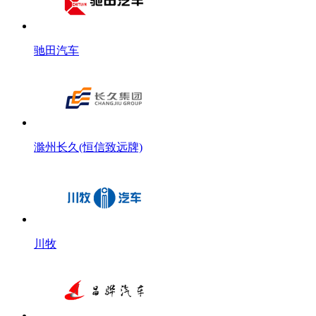
驰田汽车
滁州长久(恒信致远牌)
川牧