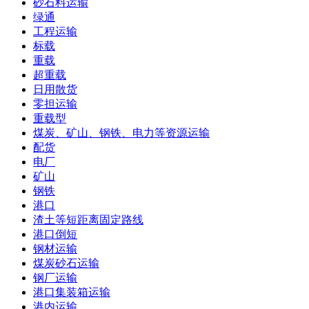
砂石料运输
绿通
工程运输
标载
重载
超重载
日用散货
零担运输
重载型
煤炭、矿山、钢铁、电力等资源运输
配货
电厂
矿山
钢铁
港口
渣土等短距离固定路线
港口倒短
钢材运输
煤炭砂石运输
钢厂运输
港口集装箱运输
港内运输