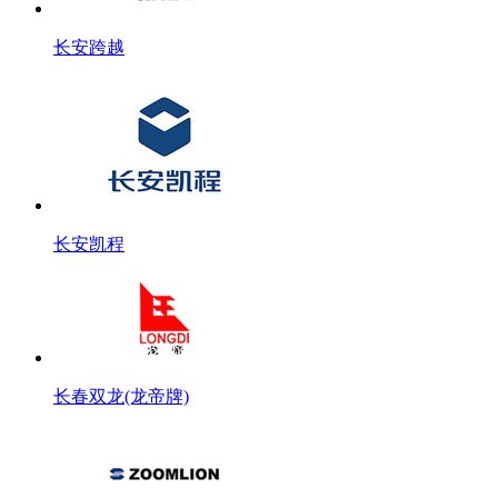
长安跨越
长安凯程
长春双龙(龙帝牌)