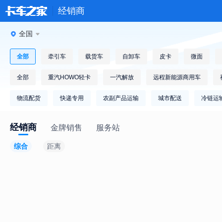
经销商
全国
全部
牵引车
载货车
自卸车
皮卡
微面
全部
重汽HOWO轻卡
一汽解放
远程新能源商用车
物流配货
快递专用
农副产品运输
城市配送
冷链运
经销商
金牌销售
服务站
综合
距离