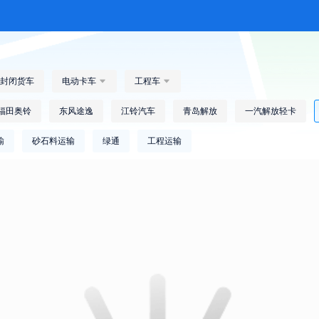
封闭货车
电动卡车

工程车

福田奥铃
东风途逸
江铃汽车
青岛解放
一汽解放轻卡
输
砂石料运输
绿通
工程运输