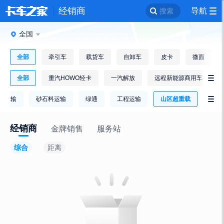
经销商
导航
搜索
全国
全部
牵引车
载货车
自卸车
皮卡
微面
全部
重汽HOWO轻卡
一汽解放
远程新能源商用车

链运输
砂石料运输
绿通
工程运输
山区超重载

经销商
金牌销售
服务站
综合
距离