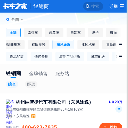
经销商
导航
搜索
全国
全部
牵引车
载货车
自卸车
皮卡
微面
新能源商用车
福田奥铃
东风途逸
江铃汽车
青岛解放

物流配货
快递专用
农副产品运输
城市配送
冷链运

经销商
金牌销售
服务站
综合
距离
杭州纳智捷汽车有限公司（东风途逸）
⬇ 0.20万
浙江省杭州市临平区崇贤街道塘康路35号1幢169室
品牌：
东风途逸
促
400-623-7935
拨打
咨询电话