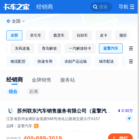
经销商
导航
搜索
全国
全部
牵引车
载货车
自卸车
皮卡
微面
车
东风途逸
青岛解放
一汽解放轻卡
蓝擎汽车

物流配货
快递专用
农副产品运输
城市配送
冷链运

经销商
金牌销售
服务站
综合
距离
⬇ 0.30万
苏州联东汽车销售服务有限公司（蓝擎汽车）
江苏省苏州金阊区金筑路588号传化公路港交易大厅A157
品牌：
蓝擎汽车
促
400-699-3019
拨打
咨询电话