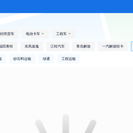
封闭货车
电动卡车

工程车

福田奥铃
东风途逸
江铃汽车
青岛解放
一汽解放轻卡
输
砂石料运输
绿通
工程运输