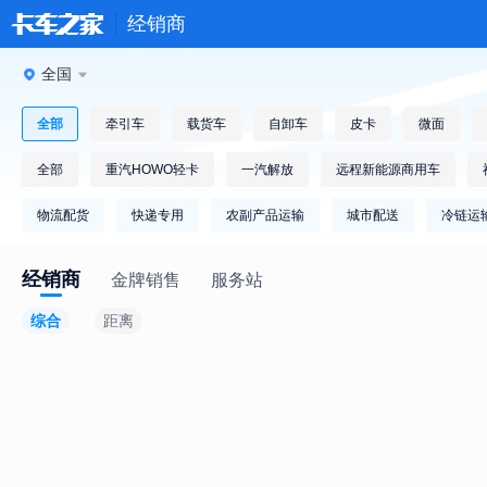
经销商
全国
全部
牵引车
载货车
自卸车
皮卡
微面
全部
重汽HOWO轻卡
一汽解放
远程新能源商用车
物流配货
快递专用
农副产品运输
城市配送
冷链运
经销商
金牌销售
服务站
综合
距离