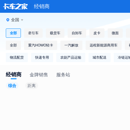
经销商
全国
全部
牵引车
载货车
自卸车
皮卡
微面
全部
重汽HOWO轻卡
一汽解放
远程新能源商用车
物流配货
快递专用
农副产品运输
城市配送
冷链运
经销商
金牌销售
服务站
综合
距离