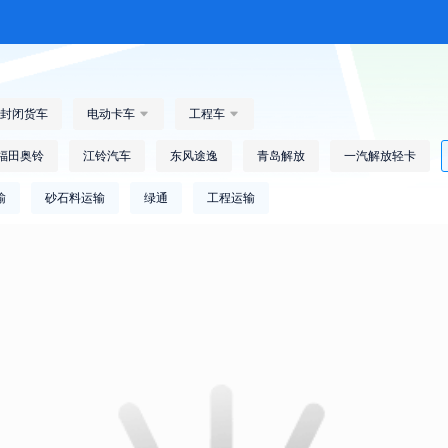
封闭货车
电动卡车

工程车

福田奥铃
江铃汽车
东风途逸
青岛解放
一汽解放轻卡
输
砂石料运输
绿通
工程运输