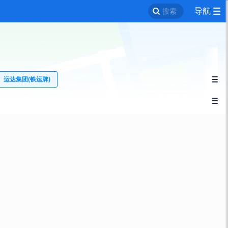
导航
搜索
运达集团(铁运牌)

