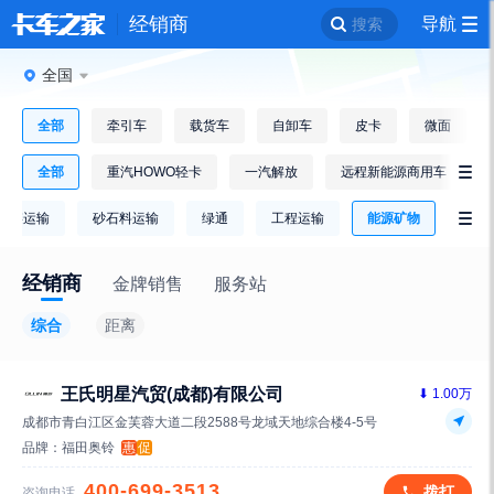
经销商
导航
搜索
全国
全部
牵引车
载货车
自卸车
皮卡
微面
全部
重汽HOWO轻卡
一汽解放
远程新能源商用车

冷链运输
砂石料运输
绿通
工程运输
能源矿物

经销商
金牌销售
服务站
综合
距离
王氏明星汽贸(成都)有限公司
⬇ 1.00万
成都市青白江区金芙蓉大道二段2588号龙域天地综合楼4-5号
品牌：
福田奥铃
惠
促
400-699-3513
拨打
咨询电话