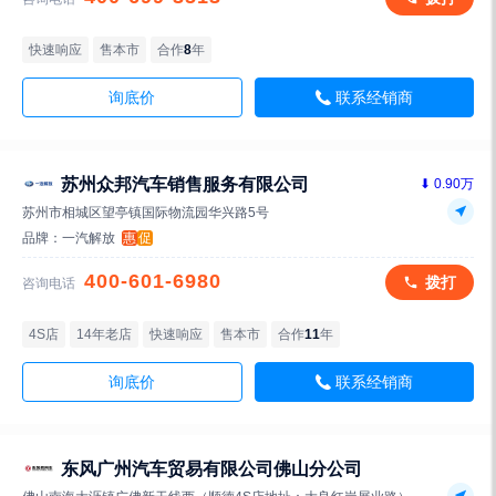
快速响应
售本市
合作
8
年
询底价
联系经销商
苏州众邦汽车销售服务有限公司
⬇ 0.90万
苏州市相城区望亭镇国际物流园华兴路5号
品牌：
一汽解放
惠
促
400-601-6980
拨打
咨询电话
4S店
14年老店
快速响应
售本市
合作
11
年
询底价
联系经销商
东风广州汽车贸易有限公司佛山分公司