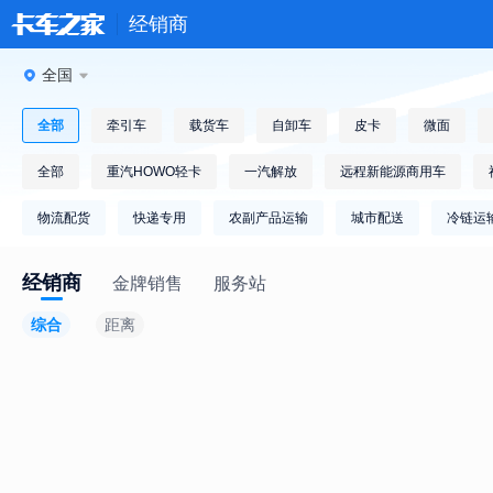
经销商
全国
全部
牵引车
载货车
自卸车
皮卡
微面
全部
重汽HOWO轻卡
一汽解放
远程新能源商用车
物流配货
快递专用
农副产品运输
城市配送
冷链运
经销商
金牌销售
服务站
综合
距离