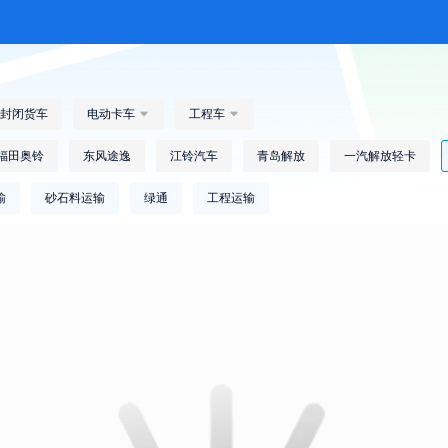
封闭货车
电动卡车

工程车

福田奥铃
东风途逸
江铃汽车
青岛解放
一汽解放轻卡
输
砂石料运输
绿通
工程运输