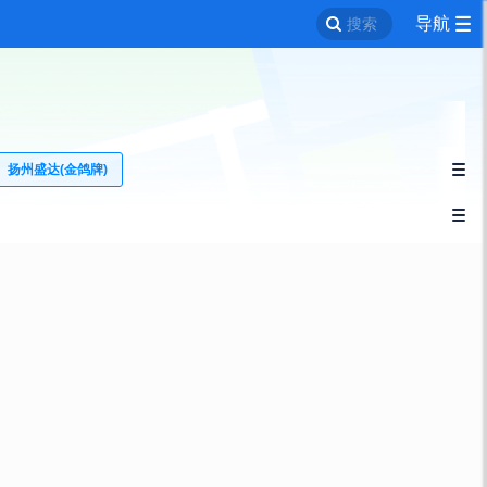
导航
搜索
扬州盛达(金鸽牌)

