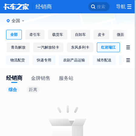
经销商
导航
搜索
全国
全部
牵引车
载货车
自卸车
皮卡
微面
青岛解放
一汽解放轻卡
东风多利卡
红岩瑞江

物流配货
快递专用
农副产品运输
城市配送
冷链运

经销商
金牌销售
服务站
综合
距离