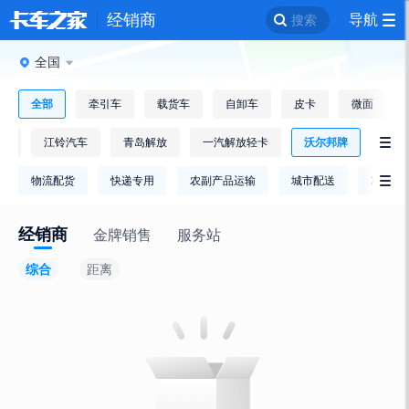
经销商
导航
搜索
全国
全部
牵引车
载货车
自卸车
皮卡
微面
逸
江铃汽车
青岛解放
一汽解放轻卡
沃尔邦牌

物流配货
快递专用
农副产品运输
城市配送
冷链运

经销商
金牌销售
服务站
综合
距离