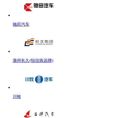
驰田汽车
滁州长久(恒信致远牌)
川牧