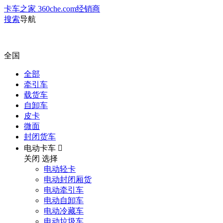
卡车之家 360che.com
经销商
搜索
导航
全国
全部
牵引车
载货车
自卸车
皮卡
微面
封闭货车
电动卡车

关闭
选择
电动轻卡
电动封闭厢货
电动牵引车
电动自卸车
电动冷藏车
电动垃圾车