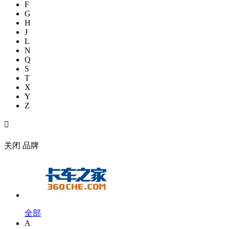
F
G
H
J
L
N
Q
S
T
X
Y
Z

关闭
品牌
全部
A