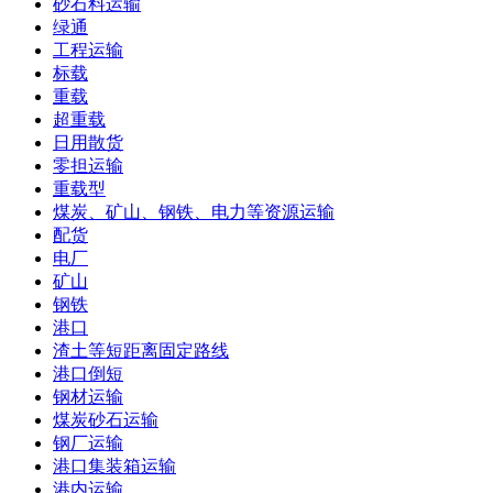
砂石料运输
绿通
工程运输
标载
重载
超重载
日用散货
零担运输
重载型
煤炭、矿山、钢铁、电力等资源运输
配货
电厂
矿山
钢铁
港口
渣土等短距离固定路线
港口倒短
钢材运输
煤炭砂石运输
钢厂运输
港口集装箱运输
港内运输