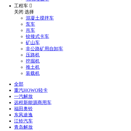
工程车

关闭
选择
混凝土搅拌车
泵车
吊车
铰接式卡车
矿山车
非公路矿用自卸车
压路机
挖掘机
推土机
装载机
全部
重汽HOWO轻卡
一汽解放
远程新能源商用车
福田奥铃
东风途逸
江铃汽车
青岛解放