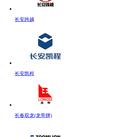
长安跨越
长安凯程
长春双龙(龙帝牌)