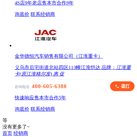
4S店
9年老店
售本市
合作
9
年
询底价
联系经销商
金华德恒汽车销售有限公司（江淮重卡）
义乌市后宅街道北站四区113幢江淮恺达
品牌：
江淮重
卡(原江淮格尔发)
惠
促
400-605-6388
拨打
咨询电话
快速响应
售本市
合作
5
年
询底价
联系经销商
等
没有更多了~
首页
经销商