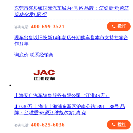
东莞市寮步镇国际汽车城内4号路
品牌：
江淮重卡(原江
淮格尔发)
惠
促
400-699-3521
拨打
咨询电话
现车出售
以旧换新
14年老店
分期购车
售本市
支持挂靠
合
作
11
年
询底价
联系经销商
上海安广汽车销售服务有限公司（江淮4S店）
⬇ 0.30万
上海市上海浦东新区沪南公路5391—88号
品
牌：
江淮重卡(原江淮格尔发)
惠
促
400-625-6036
拨打
咨询电话