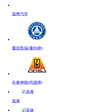
昌骅汽车
重庆凯瑞(重特牌)
长春神骏(尚骏牌)
昌泰