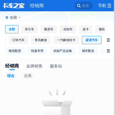
经销商
导航
搜索
全国
全部
牵引车
载货车
自卸车
皮卡
微面
铃
江铃汽车
青岛解放
一汽解放轻卡
蓝诺汽车

物流配货
快递专用
农副产品运输
城市配送
冷链运

经销商
金牌销售
服务站
综合
距离