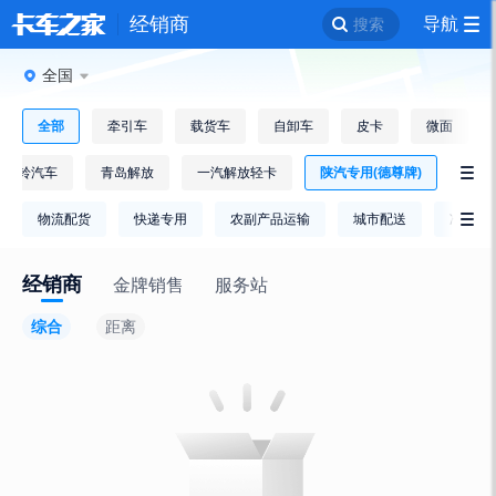
经销商
导航
搜索
全国
全部
牵引车
载货车
自卸车
皮卡
微面
江铃汽车
青岛解放
一汽解放轻卡
陕汽专用(德尊牌)

物流配货
快递专用
农副产品运输
城市配送
冷链运

经销商
金牌销售
服务站
综合
距离