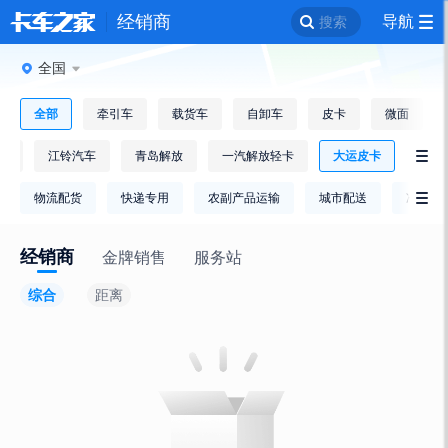
经销商
导航
搜索
全国
全部
牵引车
载货车
自卸车
皮卡
微面
铃
江铃汽车
青岛解放
一汽解放轻卡
大运皮卡

物流配货
快递专用
农副产品运输
城市配送
冷链运

经销商
金牌销售
服务站
综合
距离