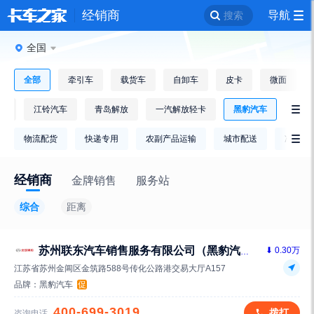
经销商
导航
搜索
全国
全部
牵引车
载货车
自卸车
皮卡
微面
逸
江铃汽车
青岛解放
一汽解放轻卡
黑豹汽车

物流配货
快递专用
农副产品运输
城市配送
冷链运

经销商
金牌销售
服务站
综合
距离
⬇ 0.30万
苏州联东汽车销售服务有限公司（黑豹汽车）
江苏省苏州金阊区金筑路588号传化公路港交易大厅A157
品牌：
黑豹汽车
促
400-699-3019
拨打
咨询电话