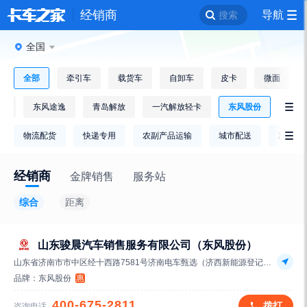
经销商
导航
搜索
全国
全部
牵引车
载货车
自卸车
皮卡
微面
车
东风途逸
青岛解放
一汽解放轻卡
东风股份

物流配货
快递专用
农副产品运输
城市配送
冷链运

经销商
金牌销售
服务站
综合
距离
山东骏晨汽车销售服务有限公司（东风股份）
山东省济南市市中区经十西路7581号济南电车甄选（济西新能源登记服务站往长清方向500米路对面）
品牌：
东风股份
惠
400-675-2811
拨打
咨询电话