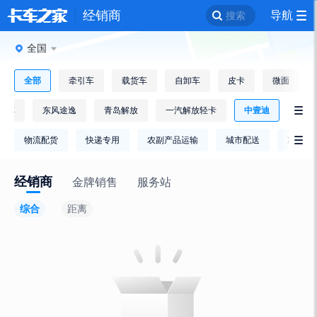
经销商
导航
搜索
全国
全部
牵引车
载货车
自卸车
皮卡
微面
汽车
东风途逸
青岛解放
一汽解放轻卡
中壹迪

物流配货
快递专用
农副产品运输
城市配送
冷链运

经销商
金牌销售
服务站
综合
距离