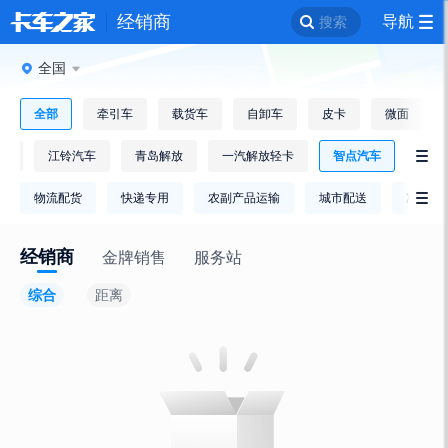
经销商
导航
搜索
全国
全部
牵引车
载货车
自卸车
皮卡
微面
逸
江铃汽车
青岛解放
一汽解放轻卡
智点汽车

物流配货
快递专用
农副产品运输
城市配送
冷链运

经销商
金牌销售
服务站
综合
距离