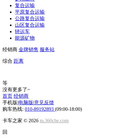
复合运输
平原复合运输
公路复合运输
山区复合运输
轿运车
能源矿物
经销商
金牌销售
服务站
综合
距离
等
没有更多了~
首页
经销商
手机版
|
电脑版
|
意见反馈
购车热线:
010-89192893
(09:00-18:00)
卡车之家 ©
2026
m.360che.com
回