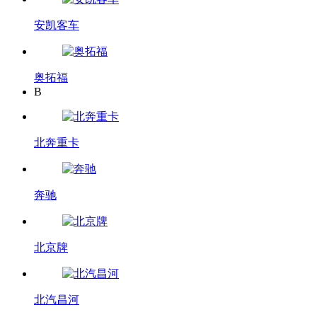
安凯客车
奥拓福
B
北奔重卡
奔驰
北京牌
北汽昌河