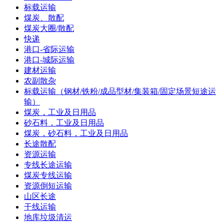
标载运输
煤炭、散配
煤炭大圈/散配
快递
港口-省际运输
港口-城际运输
建材运输
农副散杂
标载运输（钢材/铁粉/成品型材/集装箱/固定场景短途运
输）
煤炭，工业及日用品
砂石料，工业及日用品
煤炭，砂石料，工业及日用品
长途散配
资源运输
专线长途运输
煤炭专线运输
资源倒短运输
山区长途
干线运输
地库垃圾清运