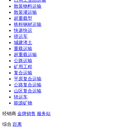
日用工业品运输
散装物料运输
散装灌运输
超重载型
铁粉钢材运输
快递快运
骄运车
城建渣土
重载运输
超重载运输
公路运输
矿用工程
复合运输
平原复合运输
公路复合运输
山区复合运输
轿运车
能源矿物
经销商
金牌销售
服务站
综合
距离