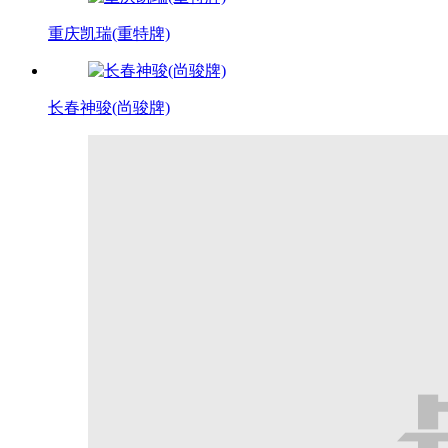
重庆凯瑞(重特牌)
长春神骏(尚骏牌)