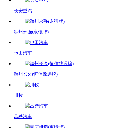
长安重汽
滁州永强(永强牌)
驰田汽车
滁州长久(恒信致远牌)
川牧
昌骅汽车