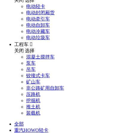
关闭
选择
电动轻卡
电动封闭厢货
电动牵引车
电动自卸车
电动冷藏车
电动垃圾车
工程车

关闭
选择
混凝土搅拌车
泵车
吊车
铰接式卡车
矿山车
非公路矿用自卸车
压路机
挖掘机
推土机
装载机
全部
重汽HOWO轻卡