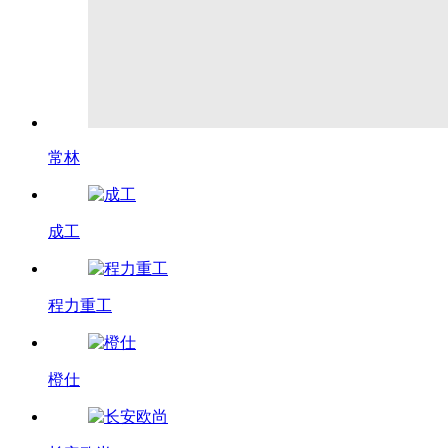
常林
成工
程力重工
橙仕