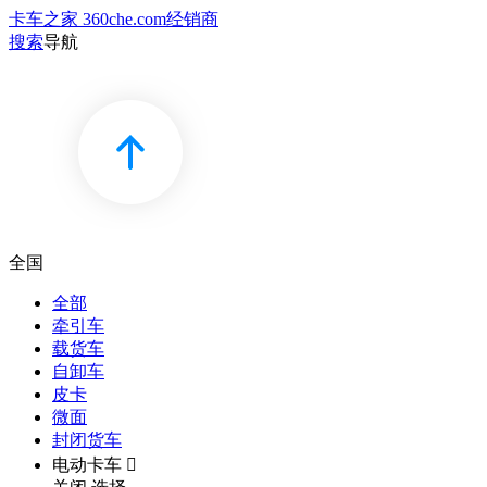
卡车之家 360che.com
经销商
搜索
导航
全国
全部
牵引车
载货车
自卸车
皮卡
微面
封闭货车
电动卡车
