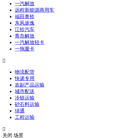
一汽解放
远程新能源商用车
福田奥铃
东风途逸
江铃汽车
青岛解放
一汽解放轻卡
一拖重卡

物流配货
快递专用
农副产品运输
城市配送
冷链运输
砂石料运输
绿通
工程运输

关闭
场景