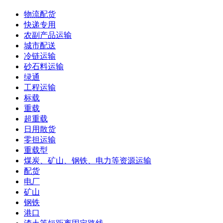
物流配货
快递专用
农副产品运输
城市配送
冷链运输
砂石料运输
绿通
工程运输
标载
重载
超重载
日用散货
零担运输
重载型
煤炭、矿山、钢铁、电力等资源运输
配货
电厂
矿山
钢铁
港口