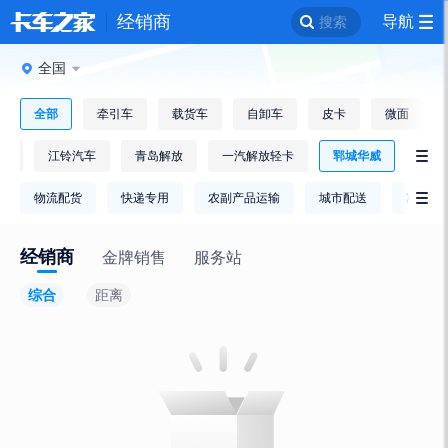
经销商
导航
搜索
全国
全部
牵引车
载货车
自卸车
皮卡
微面
逸
江铃汽车
青岛解放
一汽解放轻卡
郓城华威

物流配货
快递专用
农副产品运输
城市配送
冷链运

经销商
金牌销售
服务站
综合
距离