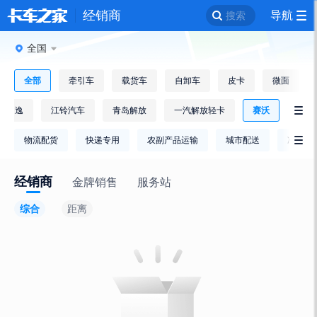
经销商
导航
搜索
全国
全部
牵引车
载货车
自卸车
皮卡
微面
风途逸
江铃汽车
青岛解放
一汽解放轻卡
赛沃

物流配货
快递专用
农副产品运输
城市配送
冷链运

经销商
金牌销售
服务站
综合
距离