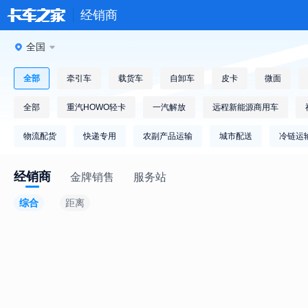
经销商
全国
全部
牵引车
载货车
自卸车
皮卡
微面
全部
重汽HOWO轻卡
一汽解放
远程新能源商用车
物流配货
快递专用
农副产品运输
城市配送
冷链运
经销商
金牌销售
服务站
综合
距离