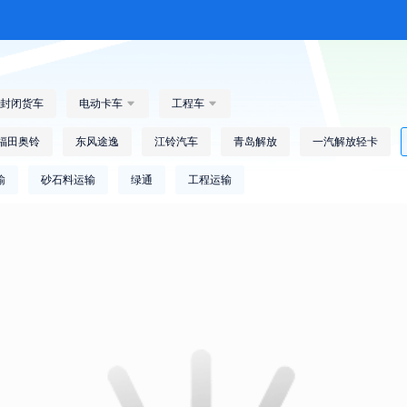
封闭货车
电动卡车

工程车

福田奥铃
东风途逸
江铃汽车
青岛解放
一汽解放轻卡
输
砂石料运输
绿通
工程运输