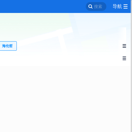
导航
搜索
海伦哲

