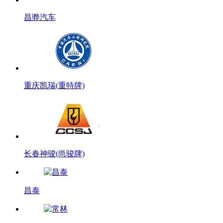
昌骅汽车
重庆凯瑞(重特牌)
长春神骏(尚骏牌)
昌泰