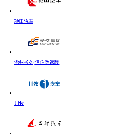
驰田汽车
滁州长久(恒信致远牌)
川牧