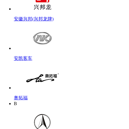
安徽兴邦(兴邦龙牌)
安凯客车
奥拓福
B