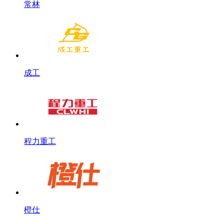
常林
成工
程力重工
橙仕