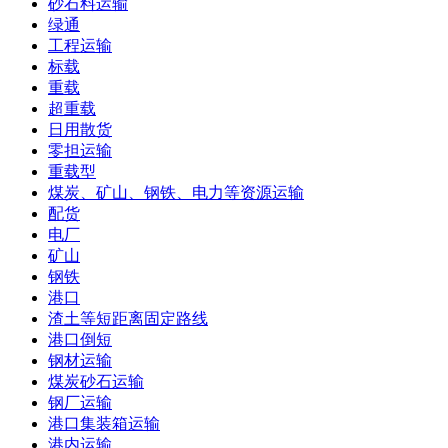
砂石料运输
绿通
工程运输
标载
重载
超重载
日用散货
零担运输
重载型
煤炭、矿山、钢铁、电力等资源运输
配货
电厂
矿山
钢铁
港口
渣土等短距离固定路线
港口倒短
钢材运输
煤炭砂石运输
钢厂运输
港口集装箱运输
港内运输