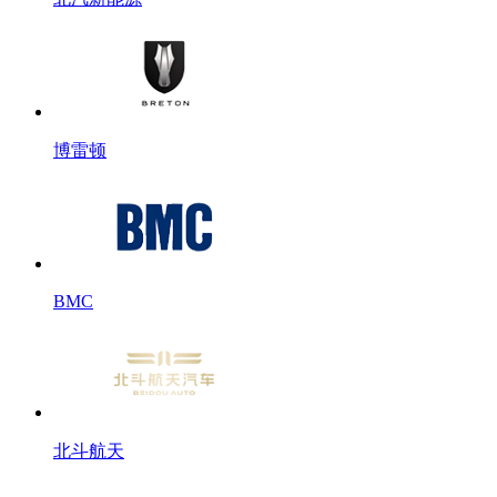
博雷顿
BMC
北斗航天