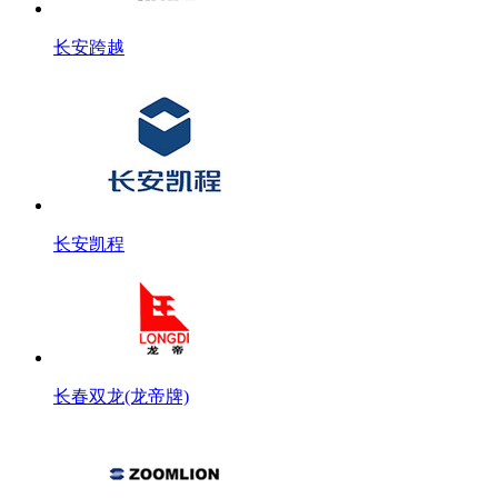
长安跨越
长安凯程
长春双龙(龙帝牌)