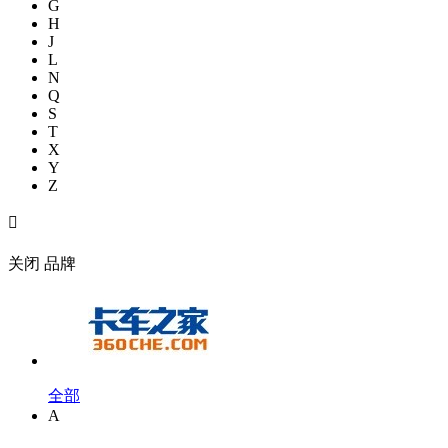
G
H
J
L
N
Q
S
T
X
Y
Z

关闭
品牌
全部
A