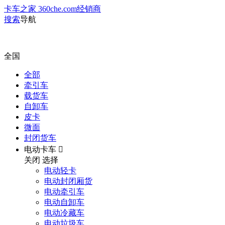
卡车之家 360che.com
经销商
搜索
导航
全国
全部
牵引车
载货车
自卸车
皮卡
微面
封闭货车
电动卡车

关闭
选择
电动轻卡
电动封闭厢货
电动牵引车
电动自卸车
电动冷藏车
电动垃圾车