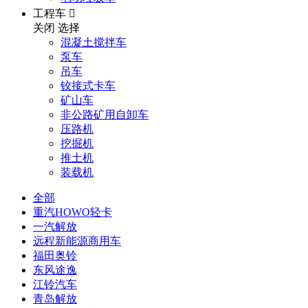
工程车

关闭
选择
混凝土搅拌车
泵车
吊车
铰接式卡车
矿山车
非公路矿用自卸车
压路机
挖掘机
推土机
装载机
全部
重汽HOWO轻卡
一汽解放
远程新能源商用车
福田奥铃
东风途逸
江铃汽车
青岛解放