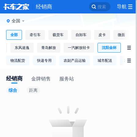
经销商
导航
搜索
全国
全部
牵引车
载货车
自卸车
皮卡
微面
车
东风途逸
青岛解放
一汽解放轻卡
沈阳金杯

物流配货
快递专用
农副产品运输
城市配送
冷链运

经销商
金牌销售
服务站
综合
距离