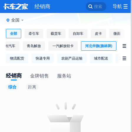
经销商
导航
搜索
全国
全部
牵引车
载货车
自卸车
皮卡
微面
江铃汽车
青岛解放
一汽解放轻卡
河北华旗(旗林牌)

物流配货
快递专用
农副产品运输
城市配送
冷链运

经销商
金牌销售
服务站
综合
距离