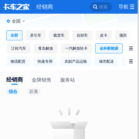
经销商
导航
搜索
全国
全部
牵引车
载货车
自卸车
皮卡
微面
江铃汽车
青岛解放
一汽解放轻卡
金杯新能源

物流配货
快递专用
农副产品运输
城市配送
冷链运

经销商
金牌销售
服务站
综合
距离