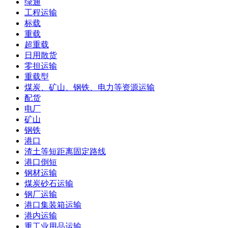
绿通
工程运输
标载
重载
超重载
日用散货
零担运输
重载型
煤炭、矿山、钢铁、电力等资源运输
配货
电厂
矿山
钢铁
港口
渣土等短距离固定路线
港口倒短
钢材运输
煤炭砂石运输
钢厂运输
港口集装箱运输
港内运输
重工业用品运输