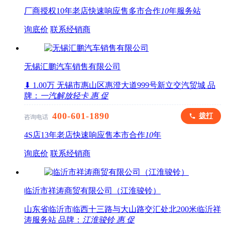
厂商授权
10年老店
快速响应
售多市
合作
10
年
服务站
询底价
联系经销商
无锡汇鹏汽车销售有限公司
⬇ 1.00万
无锡市惠山区惠澄大道999号新立交汽贸城
品
牌：
一汽解放轻卡
惠
促
400-601-1890
拨打
咨询电话
4S店
13年老店
快速响应
售本市
合作
10
年
询底价
联系经销商
临沂市祥涛商贸有限公司（江淮骏铃）
山东省临沂市临西十三路与大山路交汇处北200米临沂祥
涛服务站
品牌：
江淮骏铃
惠
促