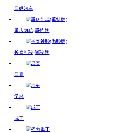
昌骅汽车
重庆凯瑞(重特牌)
长春神骏(尚骏牌)
昌泰
常林
成工