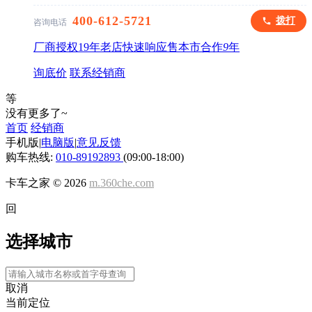
400-612-5721
拨打
咨询电话
厂商授权
19年老店
快速响应
售本市
合作
9
年
询底价
联系经销商
等
没有更多了~
首页
经销商
手机版
|
电脑版
|
意见反馈
购车热线:
010-89192893
(09:00-18:00)
卡车之家 ©
2026
m.360che.com
回
选择城市
取消
当前定位