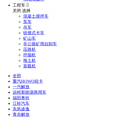
工程车

关闭
选择
混凝土搅拌车
泵车
吊车
铰接式卡车
矿山车
非公路矿用自卸车
压路机
挖掘机
推土机
装载机
全部
重汽HOWO轻卡
一汽解放
远程新能源商用车
福田奥铃
江铃汽车
东风途逸
青岛解放