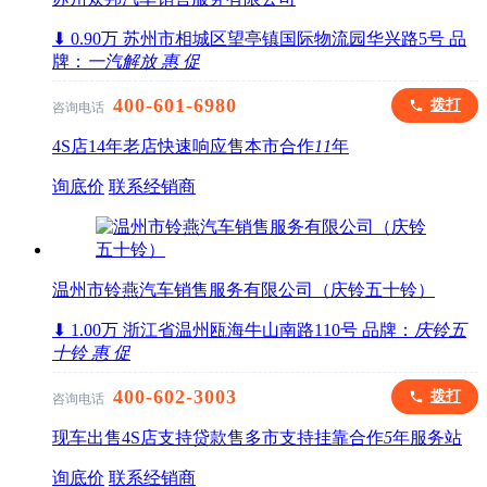
⬇ 0.90万
苏州市相城区望亭镇国际物流园华兴路5号
品
牌：
一汽解放
惠
促
400-601-6980
拨打
咨询电话
4S店
14年老店
快速响应
售本市
合作
11
年
询底价
联系经销商
温州市铃燕汽车销售服务有限公司（庆铃五十铃）
⬇ 1.00万
浙江省温州瓯海牛山南路110号
品牌：
庆铃五
十铃
惠
促
400-602-3003
拨打
咨询电话
现车出售
4S店
支持贷款
售多市
支持挂靠
合作
5
年
服务站
询底价
联系经销商