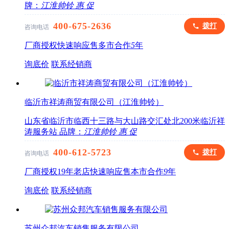
牌：
江淮帅铃
惠
促
400-675-2636
拨打
咨询电话
厂商授权
快速响应
售多市
合作
5
年
询底价
联系经销商
临沂市祥涛商贸有限公司（江淮帅铃）
山东省临沂市临西十三路与大山路交汇处北200米临沂祥
涛服务站
品牌：
江淮帅铃
惠
促
400-612-5723
拨打
咨询电话
厂商授权
19年老店
快速响应
售本市
合作
9
年
询底价
联系经销商
苏州众邦汽车销售服务有限公司