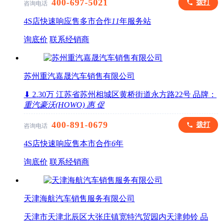
400-697-5021
拨打
咨询电话
4S店
快速响应
售多市
合作
11
年
服务站
询底价
联系经销商
苏州重汽嘉晟汽车销售有限公司
⬇ 2.30万
江苏省苏州相城区黄桥街道永方路22号
品牌：
重汽豪沃(HOWO)
惠
促
400-891-0679
拨打
咨询电话
4S店
快速响应
售本市
合作
6
年
询底价
联系经销商
天津海航汽车销售服务有限公司
天津市天津北辰区大张庄镇宽特汽贸园内天津帅铃
品