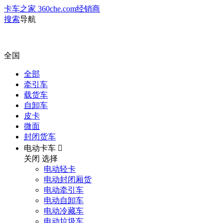
卡车之家 360che.com
经销商
搜索
导航
全国
全部
牵引车
载货车
自卸车
皮卡
微面
封闭货车
电动卡车

关闭
选择
电动轻卡
电动封闭厢货
电动牵引车
电动自卸车
电动冷藏车
电动垃圾车