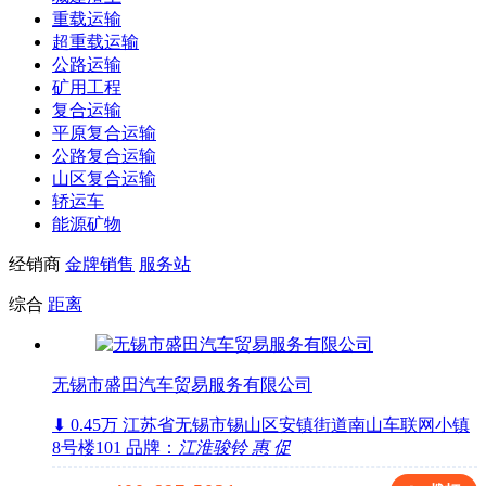
重载运输
超重载运输
公路运输
矿用工程
复合运输
平原复合运输
公路复合运输
山区复合运输
轿运车
能源矿物
经销商
金牌销售
服务站
综合
距离
无锡市盛田汽车贸易服务有限公司
⬇ 0.45万
江苏省无锡市锡山区安镇街道南山车联网小镇
8号楼101
品牌：
江淮骏铃
惠
促