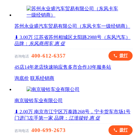
苏州永业盛汽车贸易有限公司（东风卡车一级经销商）
⬇ 3.00万
江苏省苏州相城区太阳路2988号（东风汽车）
品牌：
东风商用车
惠
促
400-612-6357
拨打
咨询电话
4S店
14年老店
快速响应
售多市
合作
10
年
服务站
询底价
联系经销商
南京骏铃车业有限公司
⬇ 2.00万
南京市江宁区万泰路268号，宁卡货车市场1号
门进门左手第一家
品牌：
江淮骏铃
惠
促
400-699-2673
拨打
咨询电话