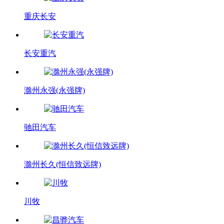
重庆长安
长安重汽
滁州永强(永强牌)
驰田汽车
滁州长久(恒信致远牌)
川牧