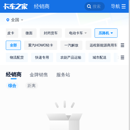
经销商
导航
搜索
全国
皮卡
微面
封闭货车
电动卡车

压路机

全部
重汽HOWO轻卡
一汽解放
远程新能源商用车

物流配货
快递专用
农副产品运输
城市配送
冷链运

经销商
金牌销售
服务站
综合
距离