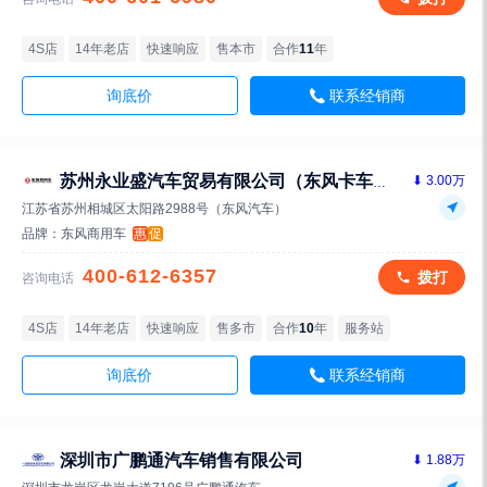
4S店
14年老店
快速响应
售本市
合作
11
年
询底价
联系经销商
⬇ 3.00万
苏州永业盛汽车贸易有限公司（东风卡车一级经销商）
江苏省苏州相城区太阳路2988号（东风汽车）
品牌：
东风商用车
惠
促
400-612-6357
拨打
咨询电话
4S店
14年老店
快速响应
售多市
合作
10
年
服务站
询底价
联系经销商
深圳市广鹏通汽车销售有限公司
⬇ 1.88万