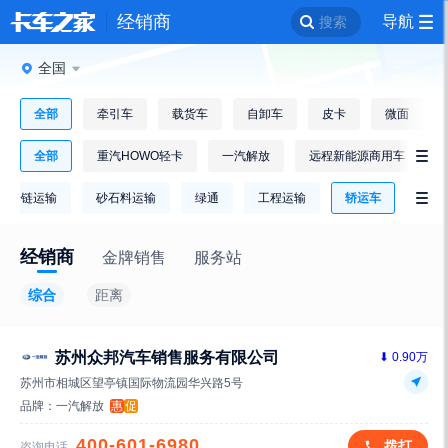
经销商
导航
搜索
全国
全部
牵引车
载货车
自卸车
皮卡
微面
全部
重汽HOWO轻卡
一汽解放
远程新能源商用车

冷链运输
砂石料运输
绿通
工程运输
轿运车

经销商
金牌销售
服务站
综合
距离
苏州众邦汽车销售服务有限公司
⬇ 0.90万
苏州市相城区望亭镇国际物流园华兴路5号
品牌：
一汽解放
惠
促
400-601-6980
拨打
咨询电话