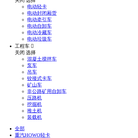
关闭
选择
电动轻卡
电动封闭厢货
电动牵引车
电动自卸车
电动冷藏车
电动垃圾车
工程车

关闭
选择
混凝土搅拌车
泵车
吊车
铰接式卡车
矿山车
非公路矿用自卸车
压路机
挖掘机
推土机
装载机
全部
重汽HOWO轻卡