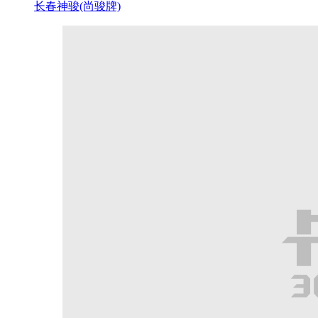
长春神骏(尚骏牌)