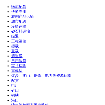
物流配货
快递专用
农副产品运输
城市配送
冷链运输
砂石料运输
绿通
工程运输
标载
重载
超重载
日用散货
零担运输
重载型
煤炭、矿山、钢铁、电力等资源运输
配货
电厂
矿山
钢铁
港口