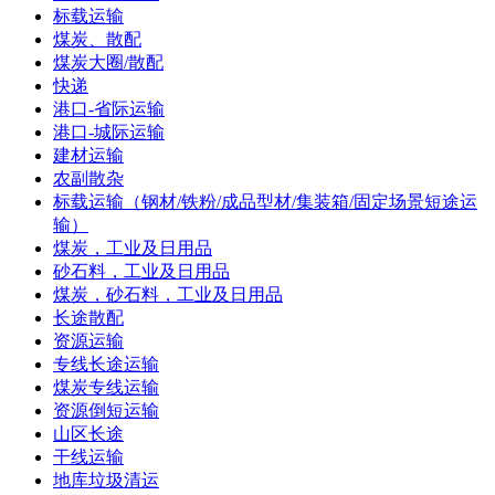
标载运输
煤炭、散配
煤炭大圈/散配
快递
港口-省际运输
港口-城际运输
建材运输
农副散杂
标载运输（钢材/铁粉/成品型材/集装箱/固定场景短途运
输）
煤炭，工业及日用品
砂石料，工业及日用品
煤炭，砂石料，工业及日用品
长途散配
资源运输
专线长途运输
煤炭专线运输
资源倒短运输
山区长途
干线运输
地库垃圾清运