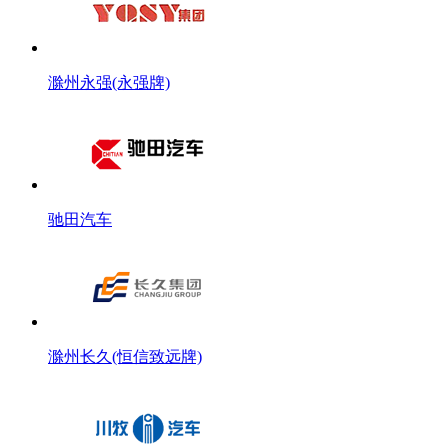
滁州永强(永强牌)
驰田汽车
滁州长久(恒信致远牌)