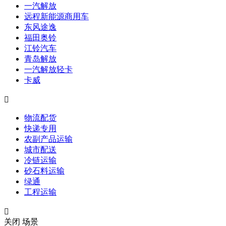
一汽解放
远程新能源商用车
东风途逸
福田奥铃
江铃汽车
青岛解放
一汽解放轻卡
卡威

物流配货
快递专用
农副产品运输
城市配送
冷链运输
砂石料运输
绿通
工程运输

关闭
场景