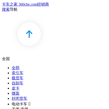
卡车之家 360che.com
经销商
搜索
导航
全国
全部
牵引车
载货车
自卸车
皮卡
微面
封闭货车
电动卡车
