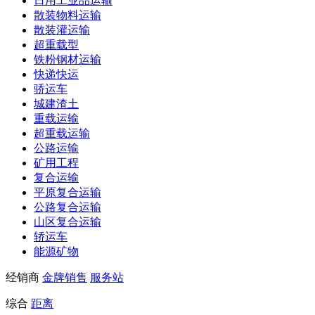
日用工业品运输
散装物料运输
散装灌运输
超重载型
铁粉钢材运输
快递快运
骄运车
城建渣土
重载运输
超重载运输
公路运输
矿用工程
复合运输
平原复合运输
公路复合运输
山区复合运输
轿运车
能源矿物
经销商
金牌销售
服务站
综合
距离