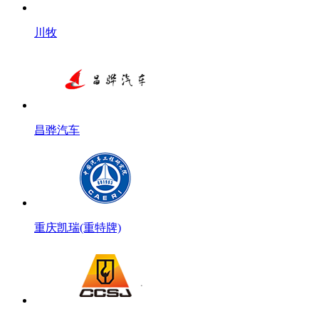
川牧
昌骅汽车
重庆凯瑞(重特牌)