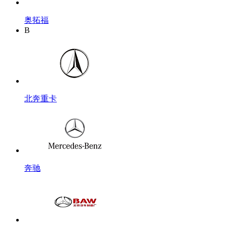
奥拓福
B
北奔重卡
奔驰