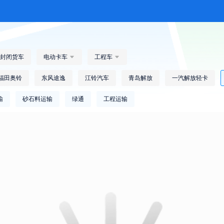
封闭货车
电动卡车

工程车

福田奥铃
东风途逸
江铃汽车
青岛解放
一汽解放轻卡
输
砂石料运输
绿通
工程运输