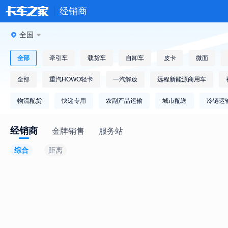
经销商
全国
全部
牵引车
载货车
自卸车
皮卡
微面
全部
重汽HOWO轻卡
一汽解放
远程新能源商用车
物流配货
快递专用
农副产品运输
城市配送
冷链运
经销商
金牌销售
服务站
综合
距离