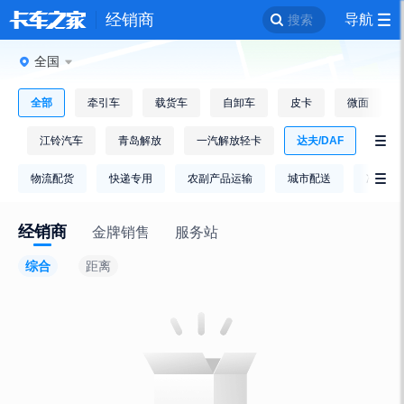
经销商
导航
搜索
全国
全部
牵引车
载货车
自卸车
皮卡
微面
铃
江铃汽车
青岛解放
一汽解放轻卡
达夫/DAF

物流配货
快递专用
农副产品运输
城市配送
冷链运

经销商
金牌销售
服务站
综合
距离