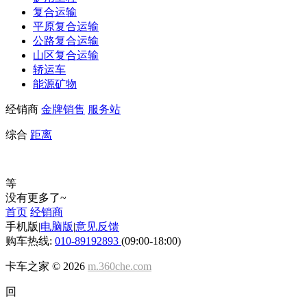
复合运输
平原复合运输
公路复合运输
山区复合运输
轿运车
能源矿物
经销商
金牌销售
服务站
综合
距离
等
没有更多了~
首页
经销商
手机版
|
电脑版
|
意见反馈
购车热线:
010-89192893
(09:00-18:00)
卡车之家 ©
2026
m.360che.com
回