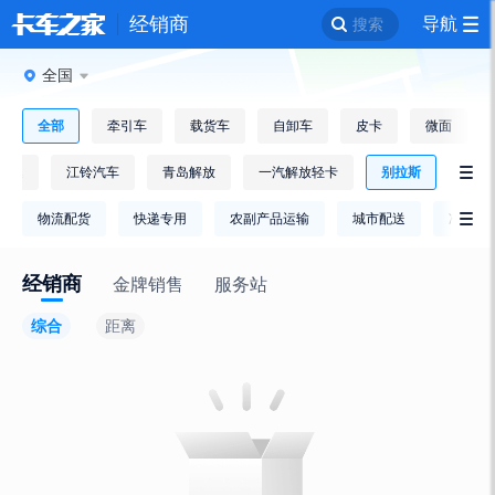
经销商
导航
搜索
全国
全部
牵引车
载货车
自卸车
皮卡
微面
途逸
江铃汽车
青岛解放
一汽解放轻卡
别拉斯

物流配货
快递专用
农副产品运输
城市配送
冷链运

经销商
金牌销售
服务站
综合
距离