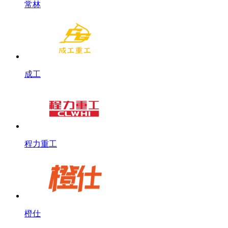
常林
成工
程力重工
橙仕