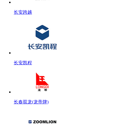
长安跨越
长安凯程
长春双龙(龙帝牌)