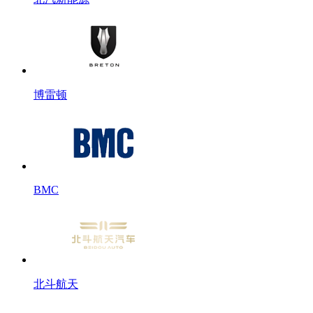
博雷顿
BMC
北斗航天