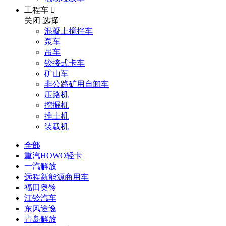
工程车

关闭
选择
混凝土搅拌车
泵车
吊车
铰接式卡车
矿山车
非公路矿用自卸车
压路机
挖掘机
推土机
装载机
全部
重汽HOWO轻卡
一汽解放
远程新能源商用车
福田奥铃
江铃汽车
东风途逸
青岛解放