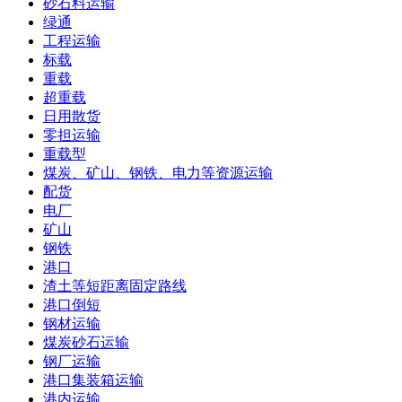
砂石料运输
绿通
工程运输
标载
重载
超重载
日用散货
零担运输
重载型
煤炭、矿山、钢铁、电力等资源运输
配货
电厂
矿山
钢铁
港口
渣土等短距离固定路线
港口倒短
钢材运输
煤炭砂石运输
钢厂运输
港口集装箱运输
港内运输