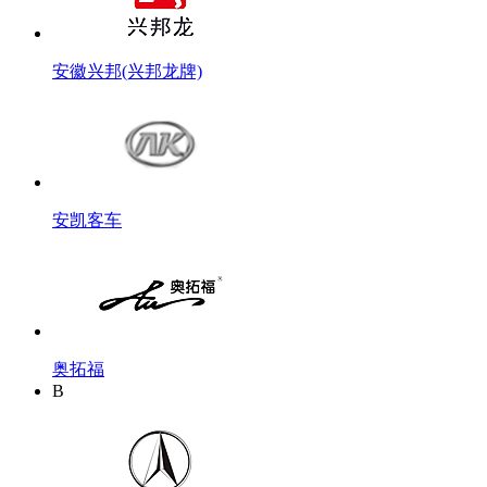
安徽兴邦(兴邦龙牌)
安凯客车
奥拓福
B