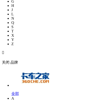
G
H
J
L
N
Q
S
T
X
Y
Z

关闭
品牌
全部
A