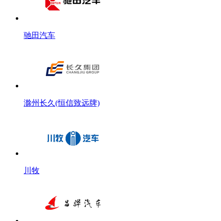
驰田汽车
滁州长久(恒信致远牌)
川牧