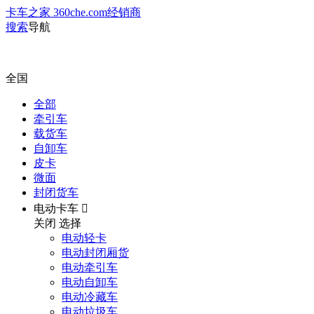
卡车之家 360che.com
经销商
搜索
导航
全国
全部
牵引车
载货车
自卸车
皮卡
微面
封闭货车
电动卡车

关闭
选择
电动轻卡
电动封闭厢货
电动牵引车
电动自卸车
电动冷藏车
电动垃圾车