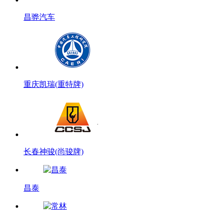
昌骅汽车
重庆凯瑞(重特牌)
长春神骏(尚骏牌)
昌泰