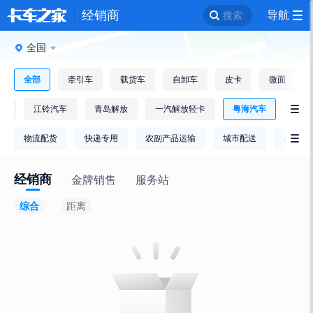
经销商
导航
搜索
全国
全部
牵引车
载货车
自卸车
皮卡
微面
逸
江铃汽车
青岛解放
一汽解放轻卡
粤海汽车

物流配货
快递专用
农副产品运输
城市配送
冷链运

经销商
金牌销售
服务站
综合
距离