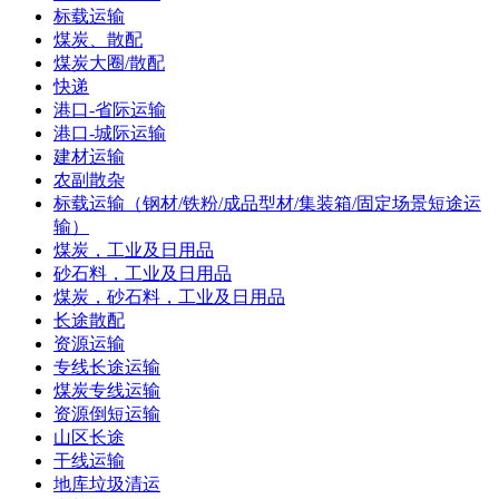
标载运输
煤炭、散配
煤炭大圈/散配
快递
港口-省际运输
港口-城际运输
建材运输
农副散杂
标载运输（钢材/铁粉/成品型材/集装箱/固定场景短途运
输）
煤炭，工业及日用品
砂石料，工业及日用品
煤炭，砂石料，工业及日用品
长途散配
资源运输
专线长途运输
煤炭专线运输
资源倒短运输
山区长途
干线运输
地库垃圾清运