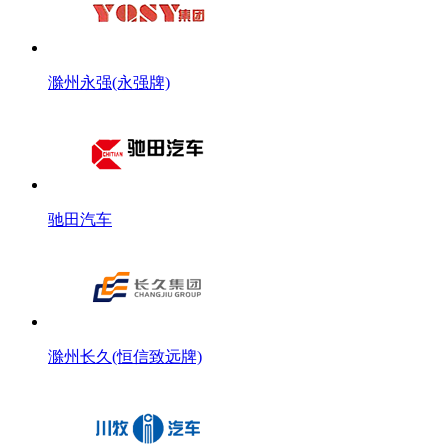
滁州永强(永强牌)
驰田汽车
滁州长久(恒信致远牌)