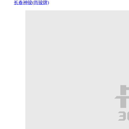
长春神骏(尚骏牌)