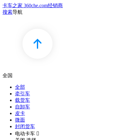
卡车之家 360che.com
经销商
搜索
导航
全国
全部
牵引车
载货车
自卸车
皮卡
微面
封闭货车
电动卡车
