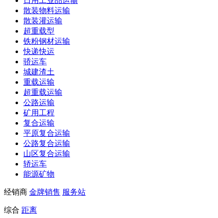
日用工业品运输
散装物料运输
散装灌运输
超重载型
铁粉钢材运输
快递快运
骄运车
城建渣土
重载运输
超重载运输
公路运输
矿用工程
复合运输
平原复合运输
公路复合运输
山区复合运输
轿运车
能源矿物
经销商
金牌销售
服务站
综合
距离