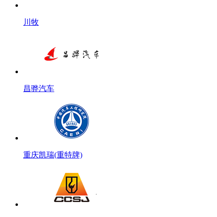
川牧
昌骅汽车
重庆凯瑞(重特牌)