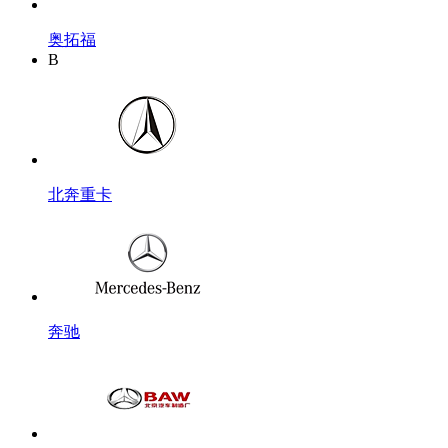
奥拓福
B
北奔重卡
奔驰