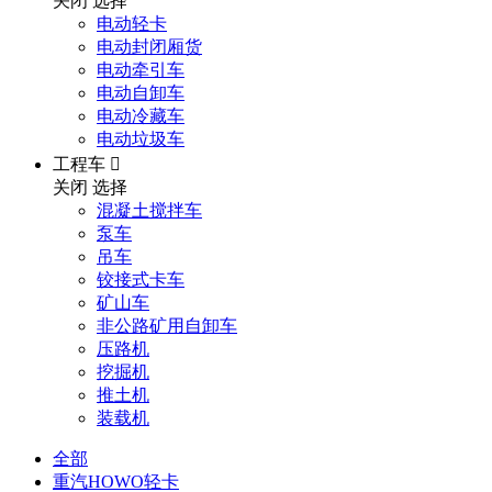
关闭
选择
电动轻卡
电动封闭厢货
电动牵引车
电动自卸车
电动冷藏车
电动垃圾车
工程车

关闭
选择
混凝土搅拌车
泵车
吊车
铰接式卡车
矿山车
非公路矿用自卸车
压路机
挖掘机
推土机
装载机
全部
重汽HOWO轻卡