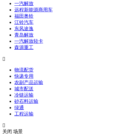
一汽解放
远程新能源商用车
福田奥铃
江铃汽车
东风途逸
青岛解放
一汽解放轻卡
森源重工

物流配货
快递专用
农副产品运输
城市配送
冷链运输
砂石料运输
绿通
工程运输

关闭
场景