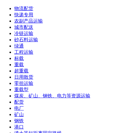
物流配货
快递专用
农副产品运输
城市配送
冷链运输
砂石料运输
绿通
工程运输
标载
重载
超重载
日用散货
零担运输
重载型
煤炭、矿山、钢铁、电力等资源运输
配货
电厂
矿山
钢铁
港口