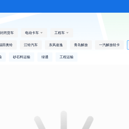
封闭货车
电动卡车

工程车

福田奥铃
江铃汽车
东风途逸
青岛解放
一汽解放轻卡
输
砂石料运输
绿通
工程运输