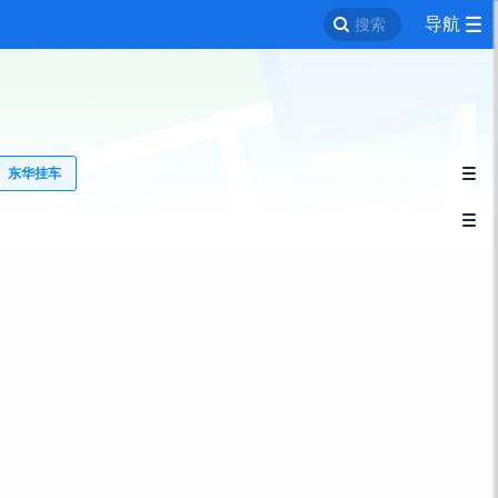
导航
搜索
东华挂车

