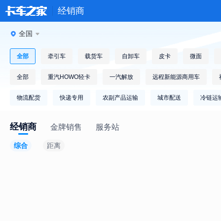
经销商
全国
全部
牵引车
载货车
自卸车
皮卡
微面
全部
重汽HOWO轻卡
一汽解放
远程新能源商用车
物流配货
快递专用
农副产品运输
城市配送
冷链运
经销商
金牌销售
服务站
综合
距离