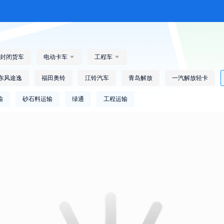
封闭货车
电动卡车

工程车

东风途逸
福田奥铃
江铃汽车
青岛解放
一汽解放轻卡
输
砂石料运输
绿通
工程运输