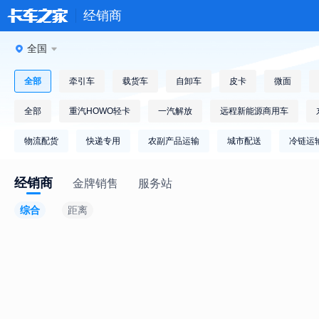
经销商
全国
全部
牵引车
载货车
自卸车
皮卡
微面
全部
重汽HOWO轻卡
一汽解放
远程新能源商用车
物流配货
快递专用
农副产品运输
城市配送
冷链运
经销商
金牌销售
服务站
综合
距离