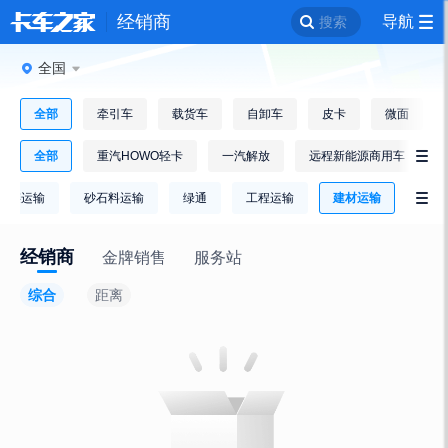
经销商
导航
搜索
全国
全部
牵引车
载货车
自卸车
皮卡
微面
全部
重汽HOWO轻卡
一汽解放
远程新能源商用车

冷链运输
砂石料运输
绿通
工程运输
建材运输

经销商
金牌销售
服务站
综合
距离