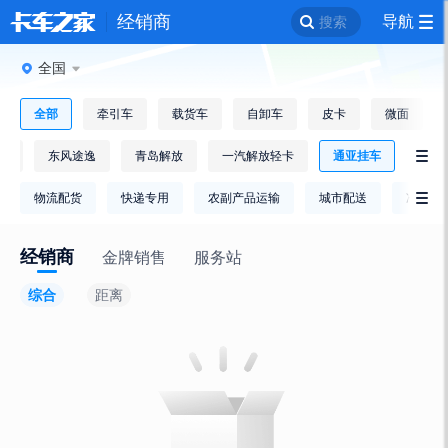
经销商
导航
搜索
全国
全部
牵引车
载货车
自卸车
皮卡
微面
车
东风途逸
青岛解放
一汽解放轻卡
通亚挂车

物流配货
快递专用
农副产品运输
城市配送
冷链运

经销商
金牌销售
服务站
综合
距离