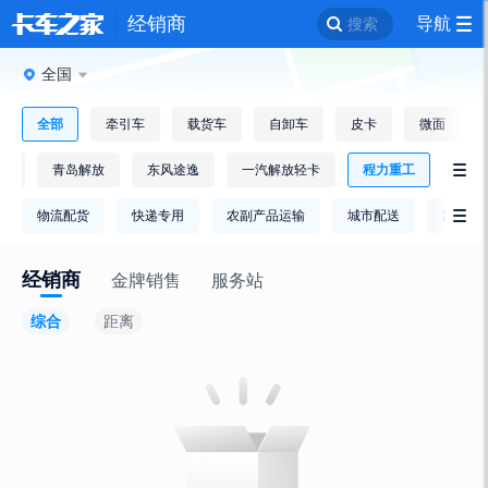
经销商
导航
搜索
全国
全部
牵引车
载货车
自卸车
皮卡
微面
车
青岛解放
东风途逸
一汽解放轻卡
程力重工

物流配货
快递专用
农副产品运输
城市配送
冷链运

经销商
金牌销售
服务站
综合
距离