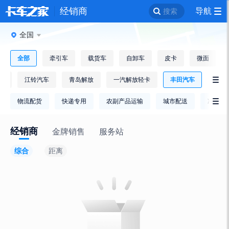
经销商
导航
搜索
全国
全部
牵引车
载货车
自卸车
皮卡
微面
逸
江铃汽车
青岛解放
一汽解放轻卡
丰田汽车

物流配货
快递专用
农副产品运输
城市配送
冷链运

经销商
金牌销售
服务站
综合
距离