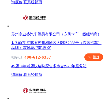
询底价
联系经销商
苏州永业盛汽车贸易有限公司（东风卡车一级经销商）
⬇ 3.00万
江苏省苏州相城区太阳路2988号（东风汽车）
品牌：
东风商用车
惠
促
400-612-6357
拨打
咨询电话
4S店
14年老店
快速响应
售多市
合作
10
年
服务站
询底价
联系经销商