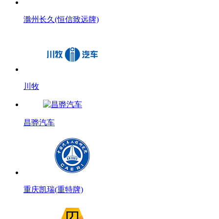
滁州长久(恒信致远牌)
川牧
昌骅汽车
重庆凯瑞(重特牌)