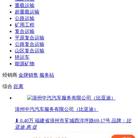
重载运输
超重载运输
公路运输
矿用工程
复合运输
平原复合运输
公路复合运输
山区复合运输
轿运车
能源矿物
经销商
金牌销售
服务站
综合
距离
漳州中汽汽车服务有限公司（比亚迪）
⬇ 0.40万
福建省漳州市芗城西洋坪路69-17号
品牌：
比
亚迪
惠
促