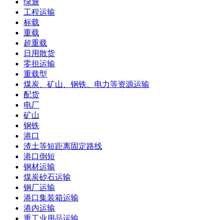
绿通
工程运输
标载
重载
超重载
日用散货
零担运输
重载型
煤炭、矿山、钢铁、电力等资源运输
配货
电厂
矿山
钢铁
港口
渣土等短距离固定路线
港口倒短
钢材运输
煤炭砂石运输
钢厂运输
港口集装箱运输
港内运输
重工业用品运输