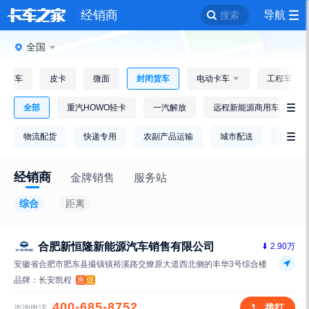
经销商
导航
搜索
全国
自卸车
皮卡
微面
封闭货车
电动卡车

工程车

全部
重汽HOWO轻卡
一汽解放
远程新能源商用车

物流配货
快递专用
农副产品运输
城市配送
冷链运

经销商
金牌销售
服务站
综合
距离
合肥新恒隆新能源汽车销售有限公司
⬇ 2.90万
安徽省合肥市肥东县撮镇镇裕溪路交燎原大道西北侧的丰华3号综合楼
品牌：
长安凯程
惠
促
400-685-8752
拨打
咨询电话