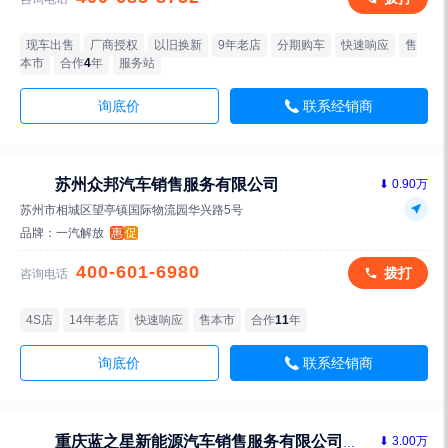
现车出售
厂商授权
以旧换新
9年老店
分期购车
快速响应
售
本市
合作
4
年
服务站
询底价
联系经销商
苏州众邦汽车销售服务有限公司
⬇ 0.90万
苏州市相城区望亭镇国际物流园华兴路5号
品牌：
一汽解放
惠
促
400-601-6980
拨打
咨询电话
4S店
14年老店
快速响应
售本市
合作
11
年
询底价
联系经销商
⬇ 3.00万
重庆蓝之星新能源汽车销售服务有限公司（图雅诺）